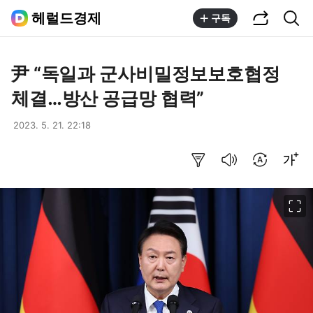
공유하기
통합검색
헤럴드경제
구독
尹 “독일과 군사비밀정보보호협정
체결…방산 공급망 협력”
2023. 5. 21. 22:18
요약보기
음성으로 듣기
번역 설정
글씨크기 조절하기
이미지 크게 보기