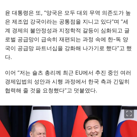
윤 대통령은 또, “양국은 모두 대외 무역 의존도가 높
은 제조업 강국이라는 공통점을 지니고 있다”며 “세
계 경제의 불안정성과 지정학적 갈등이 심화되고 글
로벌 공급망이 급속히 재편되는 과정 속에 한-독 양
국이 공급망 파트너십을 강화해 나가기로 했다”고 했
다.
이어 “저는 숄츠 총리께 최근 EU에서 추진 중인 여러
경제입법의 성안과 시행 과정에서 한국 측과 긴밀히
협력해 줄 것을 요청했다”고 덧붙였다.
이미지 크게 보기