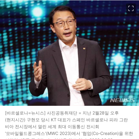
이미지 크게 보기
[바르셀로나=뉴시스] 사진공동취재단 = 지난 2월28일 오후
(현지시간) 구현모 당시 KT 대표가 스페인 바르셀로나 피라 그란
비아 전시장에서 열린 세계 최대 이동통신 전시회
'모바일월드콩그레스'(MWC 2023)에서 '협업(Co-Creation)을 위한