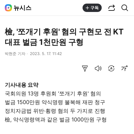
공유하기
통합검색
뉴시스
구독
檢, '쪼개기 후원' 혐의 구현모 전 KT
대표 벌금 1천만원 구형
박현준 기자
2023. 5. 17. 11:42
요약보기
음성으로 듣기
번역 설정
글씨크기 조절하기
기사내용 요약
국회의원 13명 후원회 '쪼개기 후원' 혐의
벌금 1500만원 약식명령 불복해 재판 청구
정치자금법 위반·횡령 혐의 두 가지로 진행
檢, 약식명령액과 같은 벌금 1000만원 구형