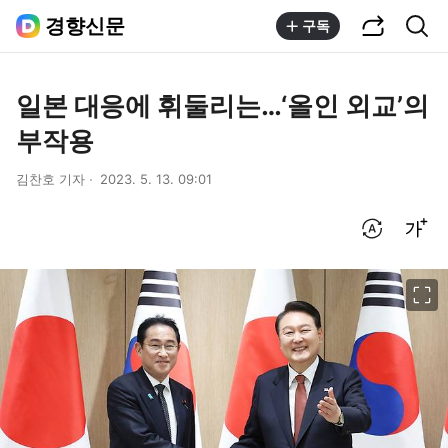
공유하기
통합검색
경향신문
구독
일본 대응에 휘둘리는…‘올인 외교’의
부작용
김찬호 기자
2023. 5. 13. 09:01
번역 설정
글씨크기 조절하기
이미지 크게 보기