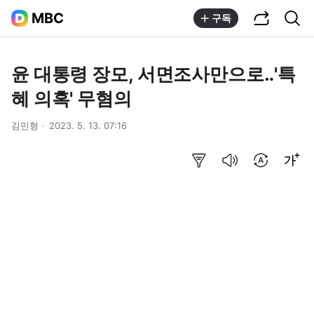
공유하기
통합검색
MBC
구독
윤 대통령 장모, 서면조사만으로‥'특
혜 의혹' 무혐의
김민형
2023. 5. 13. 07:16
요약보기
음성으로 듣기
번역 설정
글씨크기 조절하기