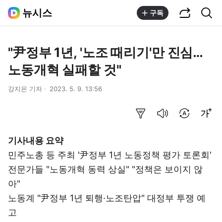
공유하기
통합검색
뉴시스
구독
"尹정부 1년, '노조 때리기'만 진심…
노동개혁 실패할 것"
강지은 기자
2023. 5. 9. 13:56
요약보기
음성으로 듣기
번역 설정
글씨크기 조절하기
기사내용 요약
민주노총 등 주최 '尹정부 1년 노동정책 평가 토론회'
전문가들 "노동개혁 동력 상실" "정책은 보이지 않
아"
노동계 "尹정부 1년 퇴행·노조탄압" 대정부 투쟁 예
고