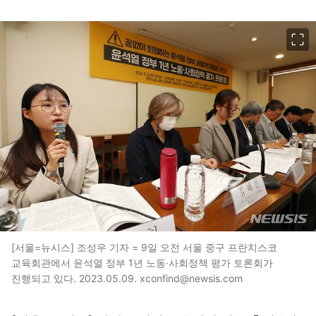
이미지 크게 보기
[서울=뉴시스] 조성우 기자 = 9일 오전 서울 중구 프란치스코
교육회관에서 윤석열 정부 1년 노동·사회정책 평가 토론회가
진행되고 있다. 2023.05.09. xconfind@newsis.com