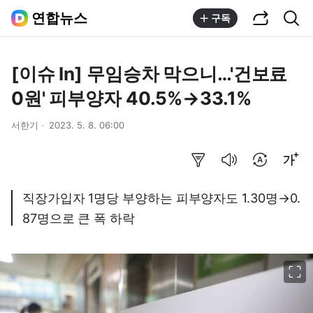
공유하기
통합검색
연합뉴스
구독
[이슈 In] 무임승차 막으니…'건보료
0원' 피부양자 40.5%→33.1%
서한기
2023. 5. 8. 06:00
요약보기
음성으로 듣기
번역 설정
글씨크기 조절하기
직장가입자 1명당 부양하는 피부양자도 1.30명→0.
87명으로 큰 폭 하락
이미지 크게 보기