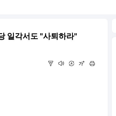
당 일각서도 "사퇴하라"
요약보기
음성으로 듣기
번역 설정
글씨크기 조절하기
인쇄하기