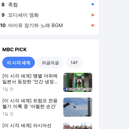
8
축협
,하락
9
오디세이 영화
,신규
10
아이유 장기하 노래 BGM
,신규
MBC
PICK
이 시각 세계
와글와글
14F
[이 시각 세계] 땡볕 더위에
일본서 등장한 '인간 냉장
고'
1일 전
[이 시각 세계] 트럼프 전용
헬기 이륙 중 '아찔한 순간'
1일 전
[이 시각 세계] 러시아선