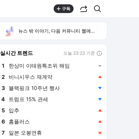
공유하기
검색
구독
뉴스 밖 이야기, 다음 커뮤니티 웹에서 보기
실시간 트렌드
오늘 23:23 기준
툴팁보기
1
한상미 이태원특조위 해임
,유지
2
비니시우스 재계약
,상승
3
블랙핑크 10주년 행사
,하락
4
트럼프 15% 관세
,하락
5
입추
,상승
6
홈플러스
,상승
7
일본 오봉연휴
,신규