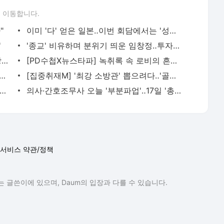
 이동합니다.
"
이미 '다' 얻은 일본‥이번 회담에서는 '성의' 보일까?
'
'종교' 비유하며 분위기 띄운 임창정‥투자에도 관여?
부처님오신날·성탄절도 대체공휴일‥직장인·여행업계 '환영'
[PD수첩X뉴스타파] 녹취록 속 로비의 흔적‥대장동 일당의 민낯
] 중국 바이두, 김치 이어 '삼겹살'도 중국요리로 설명
[집중취재M] '최강 소방관' 뽑으려다‥'골병 소방관' 늘어
에 발 깔렸다"‥합의금 노린 오토바이 운전자 덜미
의사·간호조무사 오늘 '부분파업'‥17일 '총파업'
서비스 약관/정책
 글쓴이에 있으며, Daum의 입장과 다를 수 있습니다.