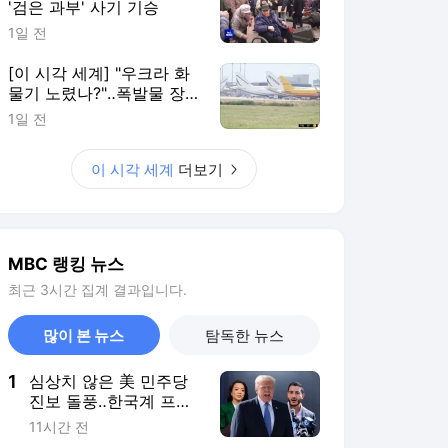
'검은 과부' 사기 기승
1일 전
[이 시각 세계] "우크라 화
물기 노렸나?"‥폭발물 장
착 드론 발견
1일 전
이 시각 세계
더보기
MBC 랭킹 뉴스
최근 3시간 집계 결과입니다.
많이 본 뉴스
탐독한 뉴스
1
심상치 않은 美 민주당
진보 돌풍‥한국계 프란
체스카 홍이 이어가나
11시간 전