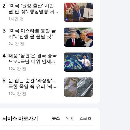
2
"미국 '원정 출산' 시민
권 안 줘"‥행정명령 서
명
1시간 전
3
"미국·이스라엘 통항 금
지"‥"전쟁 곧 끝날 것"
2시간 전
4
태풍 '돌핀'은 결국 중국
으로‥극단 더위 언제까
지?
12시간 전
5
문 잡는 순간 '와장창'‥
극한 폭염 속 유리 '쩍
쩍'
12시간 전
서비스 바로가기
뉴스
연예
스포츠