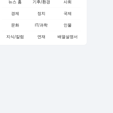
뉴스 홈
기후/환경
사회
경제
정치
국제
문화
IT/과학
인물
지식/칼럼
연재
배열설명서