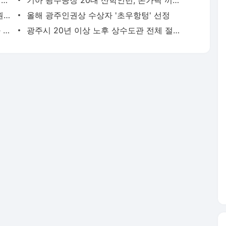
5월 29일 하루 더 쉰다..'부처님오신날·성탄절' 대체공휴일 확정
기아 광주공장 20대 산학인턴, 손가락 끼임사고 당해
'TV조선 점수 조작 관여' 한상혁 방통위원장, 불구속 기소
올해 광주인권상 수상자 '초우항텅' 선정
'낮은 이용률' 공유자전거 타랑께, 활성화 대책 모색
광주시 20년 이상 노후 상수도관 전체 절반..교체 예산은 어떻게?