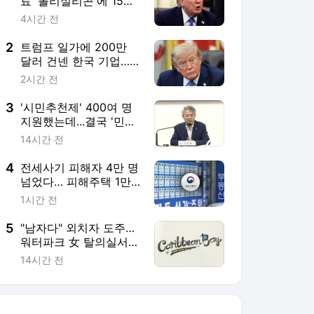
료 '폴리실리콘'에 15%
관세 포고령 서명
4시간 전
2
트럼프 일가에 200만
달러 건넨 한국 기업…
美 민주당 "잠재적 뇌물"
2시간 전
3
'시민추천제' 400여 명
지원했는데...결국 '민형
배 인수위 인사'
14시간 전
4
전세사기 피해자 4만 명
넘었다… 피해주택 1만
여 가구 매입
1시간 전
5
"남자다" 외치자 도주…
워터파크 女 탈의실서
'불법 촬영' 수사
14시간 전