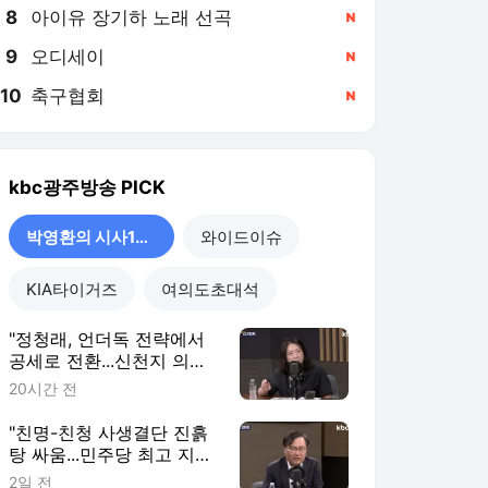
8
아이유 장기하 노래 선곡
,신규
9
오디세이
,신규
10
축구협회
,신규
kbc광주방송
PICK
박영환의 시사1번지
와이드이슈
KIA타이거즈
여의도초대석
"정청래, 언더독 전략에서
공세로 전환...신천지 의혹
계기로 전략 수정"[박영환
20시간 전
의 시사1번지]
"친명-친청 사생결단 진흙
탕 싸움...민주당 최고 지도
부, 봉숭아학당 되나?"[박
2일 전