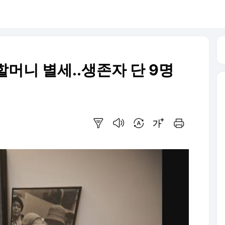
머니 별세..생존자 단 9명
요약보기
음성으로 듣기
번역 설정
글씨크기 조절하기
인쇄하기