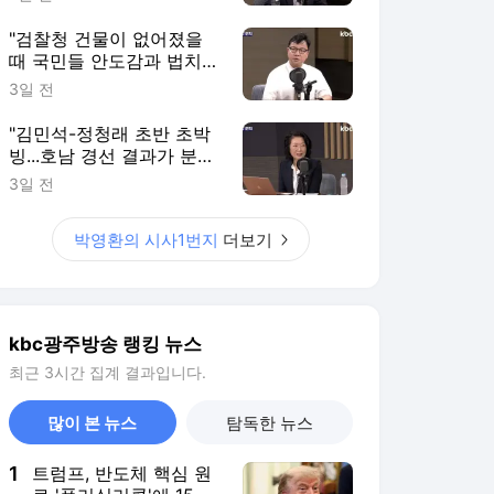
영환의 시사1번지]
"검찰청 건물이 없어졌을
때 국민들 안도감과 법치
자체도 붕괴"[박영환의 시
3일 전
사1번지]
"김민석-정청래 초반 초박
빙...호남 경선 결과가 분수
령"[박영환의 시사1번지]
3일 전
박영환의 시사1번지
더보기
kbc광주방송 랭킹 뉴스
최근 3시간 집계 결과입니다.
많이 본 뉴스
탐독한 뉴스
1
트럼프, 반도체 핵심 원