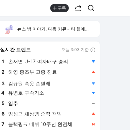
공유하기
검색
구독
뉴스 밖 이야기, 다음 커뮤니티 웹에서 보기
실시간 트렌드
오늘 3:03 기준
툴팁보기
1
손서연 U-17 여자배구 승리
,하락
2
하영 증조부 고종 진료
,상승
3
김규원 속옷 손빨래
,하락
4
유병호 구속기소
,하락
5
입추
,유지
6
임성근 채상병 순직 책임
,상승
7
블랙핑크 데뷔 10주년 완전체
,신규