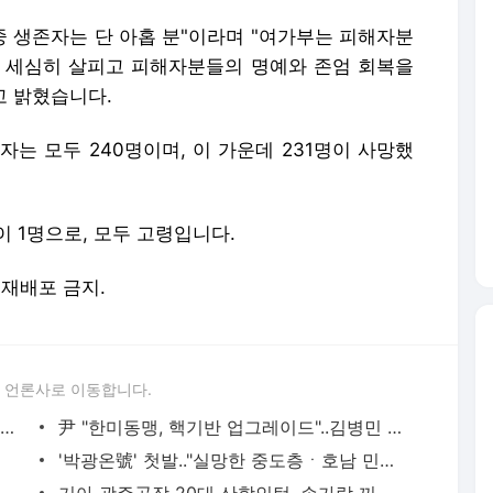
중 생존자는 단 아홉 분"이라며 "여가부는 피해자분
 세심히 살피고 피해자분들의 명예와 존엄 회복을
고 밝혔습니다.
는 모두 240명이며, 이 가운데 231명이 사망했
이 1명으로, 모두 고령입니다.
및 재배포 금지.
 언론사로 이동합니다.
돈봉투 사태에도 조치 없는 민주당 "이재명, 본인 리스크 때문"[박영환의 시사1번지]
尹 "한미동맹, 핵기반 업그레이드"..김병민 "민주, 윤석열 외교 폭망 저주 그만"[여의도초대석]
'박광온號' 첫발.."실망한 중도층ㆍ호남 민심 수습 기대"