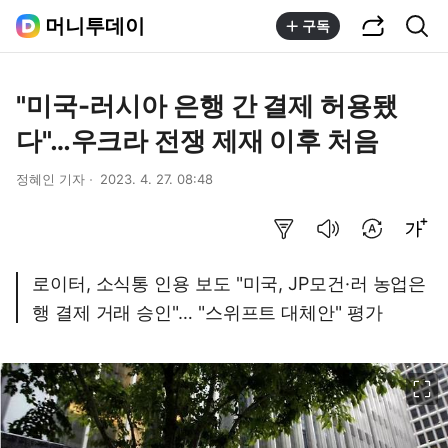
공유하기
통합검색
머니투데이
구독
"미국-러시아 은행 간 결제 허용됐
다"…우크라 전쟁 제재 이후 처음
정혜인 기자
2023. 4. 27. 08:48
요약보기
음성으로 듣기
번역 설정
글씨크기 조절하기
로이터, 소식통 인용 보도 "미국, JP모건·러 농업은
행 결제 거래 승인"… "스위프트 대체안" 평가
이미지 크게 보기