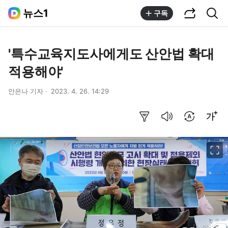
공유하기
통합검색
뉴스1
구독
'특수교육지도사에게도 산안법 확대
적용해야'
안은나 기자
2023. 4. 26. 14:29
요약보기
음성으로 듣기
번역 설정
글씨크기 조절하기
이미지 크게 보기