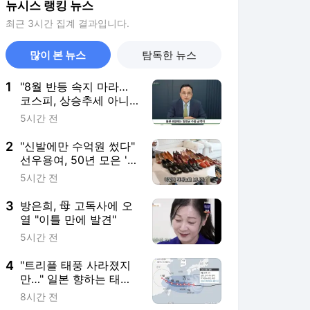
뉴시스 랭킹 뉴스
최근 3시간 집계 결과입니다.
많이 본 뉴스
탐독한 뉴스
1
"8월 반등 속지 마라…
코스피, 상승추세 아니
라 '조정국면'"
5시간 전
2
"신발에만 수억원 썼다"
선우용여, 50년 모은 '명
품 구두' 컬렉션
5시간 전
3
방은희, 母 고독사에 오
열 "이틀 만에 발견"
5시간 전
4
"트리플 태풍 사라졌지
만…" 일본 향하는 태풍
돌핀·찬홈, 진로 '급변'
8시간 전