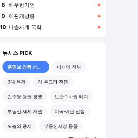
8
배우한가인
,신규
9
이관개방증
,신규
10
나솔사계 국화
,신규
뉴시스
PICK
홍명보 감독 선임 논란
이재명 정부
3대 특검
러·우크라 전쟁
민주당 당권 경쟁
보완수사권 폐지
부동산 세제 개편
미국·이란 전쟁
오늘의 증시
부동산시장 동향