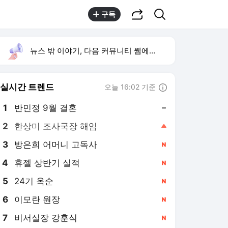
공유하기
검색
구독
뉴스 밖 이야기, 다음 커뮤니티 웹에서 보기
실시간 트렌드
오늘 16:02 기준
툴팁보기
1
반민정 9월 결혼
,유지
2
한상미 조사국장 해임
,상승
3
방은희 어머니 고독사
,신규
4
휴젤 상반기 실적
,신규
5
24기 옥순
,신규
6
이모란 원장
,신규
7
비서실장 강훈식
,신규