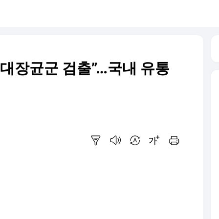
 대장균군 검출”…국내 유통
요약보기
음성으로 듣기
번역 설정
글씨크기 조절하기
인쇄하기