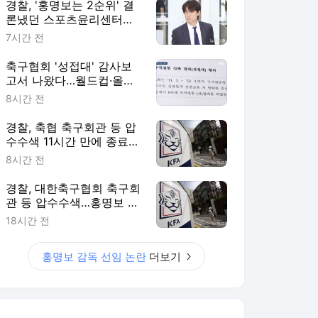
경찰, '홍명보는 2순위' 결
론냈던 스포츠윤리센터도
압수수색
7시간 전
축구협회 '성접대' 감사보
고서 나왔다…월드컵·올림
픽 심판 포함
8시간 전
경찰, 축협 축구회관 등 압
수수색 11시간 만에 종료
(종합)
8시간 전
경찰, 대한축구협회 축구회
관 등 압수수색…홍명보 소
환 이틀만
18시간 전
홍명보 감독 선임 논란
더보기