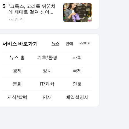
5
"크록스, 고리를 뒤꿈치
에 제대로 걸쳐 신어
야"…美 족부 전문의 경
7시간 전
고
서비스 바로가기
뉴스
연예
스포츠
뉴스 홈
기후/환경
사회
경제
정치
국제
문화
IT/과학
인물
지식/칼럼
연재
배열설명서