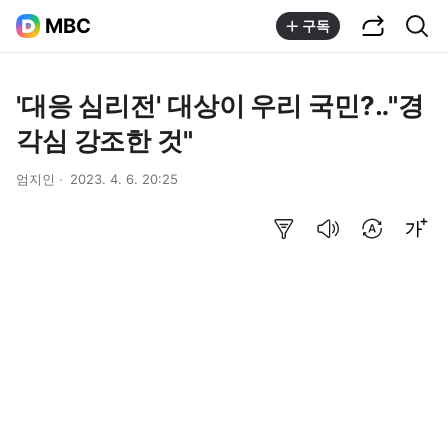
공유하기
통합검색
MBC
구독
'대응 심리전' 대상이 우리 국민?‥"경
각심 강조한 것"
엄지인
2023. 4. 6. 20:25
요약보기
음성으로 듣기
번역 설정
글씨크기 조절하기