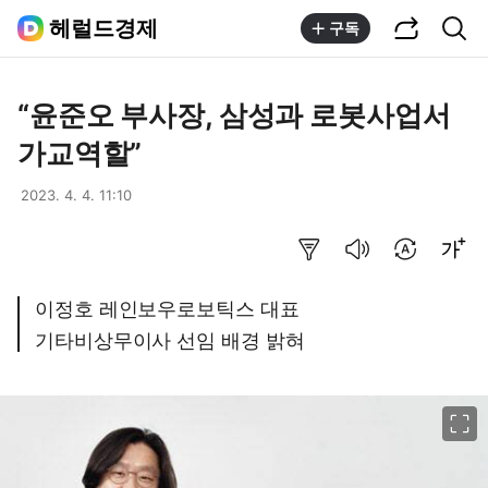
공유하기
통합검색
헤럴드경제
구독
“윤준오 부사장, 삼성과 로봇사업서
가교역할”
2023. 4. 4. 11:10
요약보기
음성으로 듣기
번역 설정
글씨크기 조절하기
이정호 레인보우로보틱스 대표
기타비상무이사 선임 배경 밝혀
이미지 크게 보기