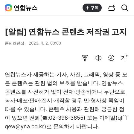
공유하기
통합검색
연합뉴스
구독
[알림] 연합뉴스 콘텐츠 저작권 고지
콘텐츠편집
2023. 4. 2. 00:00
요약보기
음성으로 듣기
번역 설정
글씨크기 조절하기
연합뉴스가 제공하는 기사, 사진, 그래픽, 영상 등 모
든 콘텐츠는 관련 법의 보호를 받습니다. 연합뉴스
콘텐츠를 사전허가 없이 전재·방송하거나 무단으로
복사·배포·판매·전시·개작할 경우 민·형사상 책임이
따를 수 있습니다. 콘텐츠 사용과 관련해 궁금한 점
이 있으면 전화(☎:02-398-3655) 또는 이메일(qlffl
qew@yna.co.kr)로 문의하기 바랍니다.