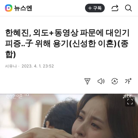
공유하기
통합검색
뉴스엔
구독
한혜진, 외도+동영상 파문에 대인기
피증‥子 위해 용기(신성한 이혼)(종
합)
서유나
2023. 4. 1. 23:52
요약보기
음성으로 듣기
번역 설정
글씨크기 조절하기
이미지 크게 보기