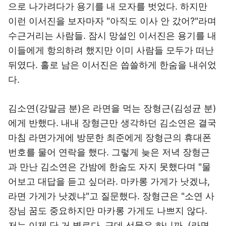
으로 나가려다가 용기를 내 모자를 벗었다. 하지만
이런 이서진을 보자마자 "아직도 이사 안 갔어?"라며
수근거리는 사람들. 잠시 망설인 이서진은 용기를 내
이들에게 항의하려 했지만 이미 사람들 모두가 떠난
뒤였다. 홀로 남은 이서진은 씁쓸하게 한숨을 내쉬었
다.
김소연(강말금 분)은 라면을 먹는 장형근(김성균 분)
에게 반했다. 내내 장형근만 생각하던 김소연은 결국
마침 라면가게에 방문한 최준에게 장형근의 휴대폰
번호를 물어 연락을 했다. 그렇게 늦은 저녁 장형근
과 만난 김소연은 간밤에 한숨도 자지 못했다며 "물
어보고 대답을 듣고 싶더라. 마카롱 가게가 낫겠냐,
라면 가게가 낫겠냐"고 질문했다. 장형근은 "소연 사
장님 꿈도 중요하지만 마카롱 가게도 나쁘지 않다.
저는 이제 단 거 별로다. 근데 선물은 하니까. (라면