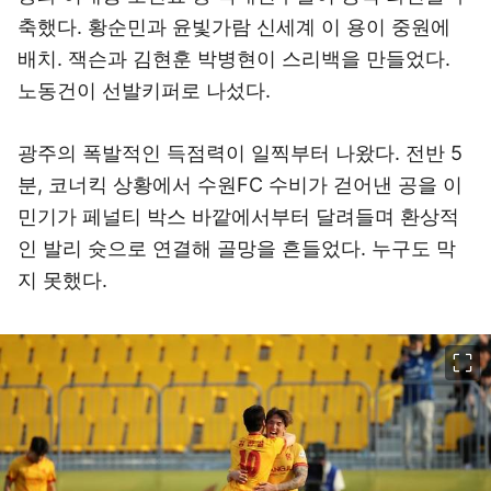
축했다. 황순민과 윤빛가람 신세계 이 용이 중원에
배치. 잭슨과 김현훈 박병현이 스리백을 만들었다.
노동건이 선발키퍼로 나섰다.
광주의 폭발적인 득점력이 일찍부터 나왔다. 전반 5
분, 코너킥 상황에서 수원FC 수비가 걷어낸 공을 이
민기가 페널티 박스 바깥에서부터 달려들며 환상적
인 발리 슛으로 연결해 골망을 흔들었다. 누구도 막
지 못했다.
이미지 크게 보기