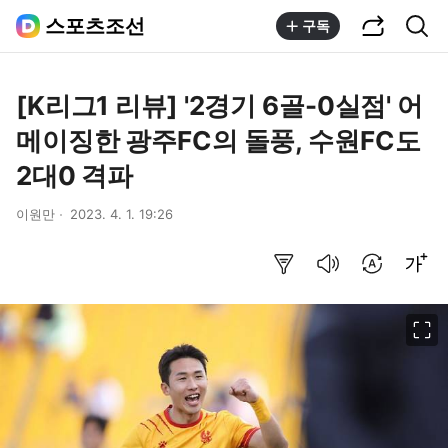
공유하기
통합검색
스포츠조선
구독
[K리그1 리뷰] '2경기 6골-0실점' 어
메이징한 광주FC의 돌풍, 수원FC도
2대0 격파
이원만
2023. 4. 1. 19:26
요약보기
음성으로 듣기
번역 설정
글씨크기 조절하기
이미지 크게 보기