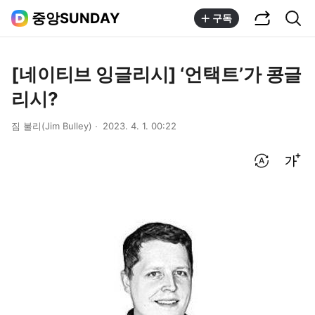
공유하기
통합검색
중앙SUNDAY
구독
[네이티브 잉글리시] ‘언택트’가 콩글
리시?
짐 불리(Jim Bulley)
2023. 4. 1. 00:22
번역 설정
글씨크기 조절하기