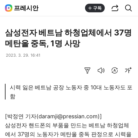
공유하기
통합검색
프레시안
구독
삼성전자 베트남 하청업체에서 37명
메탄올 중독, 1명 사망
2023. 3. 29. 16:41
요약보기
음성으로 듣기
번역 설정
글씨크기 조절하기
시력 잃은 베트남 공장 노동자 중 10대 노동자도 포
함
[박정연 기자(daramji@pressian.com)]
삼성전자 핸드폰의 부품을 만드는 베트남 하청업체
에서 37명의 노동자가 메탄올 중독 판정으로 시력을