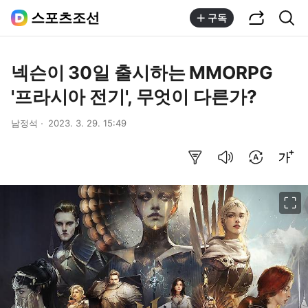
공유하기
통합검색
스포츠조선
구독
넥슨이 30일 출시하는 MMORPG
'프라시아 전기', 무엇이 다른가?
남정석
2023. 3. 29. 15:49
요약보기
음성으로 듣기
번역 설정
글씨크기 조절하기
이미지 크게 보기