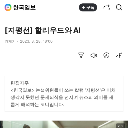
공유하기
통합검색
한국일보
구독
[지평선] 할리우드와 AI
라제기
2023. 3. 28. 18:00
요약보기
음성으로 듣기
번역 설정
글씨크기 조절하기
편집자주
<한국일보> 논설위원들이 쓰는 칼럼 '지평선'은 미처
생각지 못했던 문제의식을 던지며 뉴스의 의미를 새
롭게 해석하는 코너입니다.
이미지 크게 보기