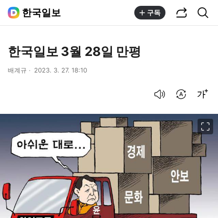
공유하기
통합검색
한국일보
구독
한국일보 3월 28일 만평
배계규
2023. 3. 27. 18:10
음성으로 듣기
번역 설정
글씨크기 조절하기
이미지 크게 보기