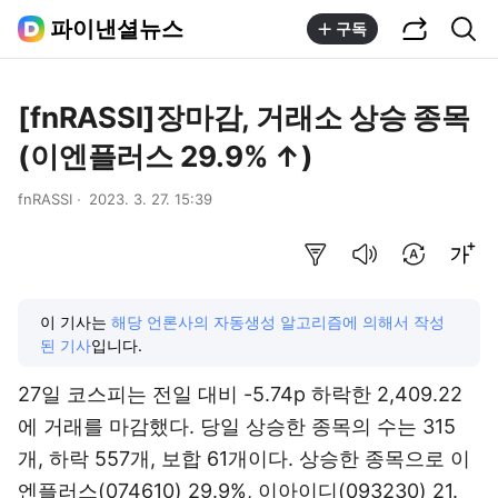
공유하기
통합검색
파이낸셜뉴스
구독
[fnRASSI]장마감, 거래소 상승 종목
(이엔플러스 29.9% ↑)
fnRASSI
2023. 3. 27. 15:39
요약보기
음성으로 듣기
번역 설정
글씨크기 조절하기
이 기사는
해당 언론사의 자동생성 알고리즘에 의해서 작성
된 기사
입니다.
27일 코스피는 전일 대비 -5.74p 하락한 2,409.22
에 거래를 마감했다. 당일 상승한 종목의 수는 315
개, 하락 557개, 보합 61개이다. 상승한 종목으로 이
엔플러스(074610) 29.9%, 이아이디(093230) 21.