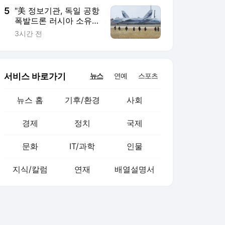
5
"美 정보기관, 독일 공항
폭발드론 러시아 소유
가능성 제기"
3시간 전
서비스 바로가기
뉴스
연예
스포츠
뉴스 홈
기후/환경
사회
경제
정치
국제
문화
IT/과학
인물
지식/칼럼
연재
배열설명서