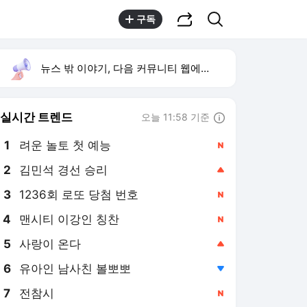
공유하기
검색
구독
뉴스 밖 이야기, 다음 커뮤니티 웹에서 보기
실시간 트렌드
오늘 11:58 기준
툴팁보기
1
려운 놀토 첫 예능
,신규
2
김민석 경선 승리
,상승
3
1236회 로또 당첨 번호
,신규
4
맨시티 이강인 칭찬
,신규
5
사랑이 온다
,상승
6
유아인 남사친 볼뽀뽀
,하락
7
전참시
,신규