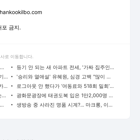
nkookilbo.com
배포 금지.
론사로 이동합니다.
성폭행 DNA 일치하는데 '무죄'... 여대생 유족, 25년 맺힌 한 풀릴까?
등기 안 되는 새 아파트 전세, '가짜 집주인'인지 꼭 확인하세요!
'전원일기' 일용이 박은수 "80억 날리고 기초수급자 생활" 고백 ('회장님네')
'승리와 열애설' 유혜원, 심경 고백 "많이 괴로워"
'마약 혐의' 유아인 소환 임박... 경찰, '코카인 투약' 입증 주력
로그아웃 안 했다가 ‘여동료와 518회 밀회’ 발각된 경찰… 법원 “강등 처분 정당”
홍준표 “이재명·트럼프 닮은 꼴”… "진영논리·팬덤정치로 위기 돌파 시도"
광화문광장에 태권도복 입은 1만2,000명 모인 까닭
 멍든 채 숨진 초등생...친부, 살해죄 물을 수 있나?
생방송 중 사라진 명품 시계?... 마크롱, 이번엔 '부자 대통령' 논란