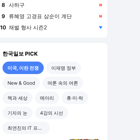
8
사하구
,신규
9
류혜영 고경표 삼순이 계단
,신규
10
재벌 형사 시즌2
,하락
한국일보
PICK
미국, 이란 전쟁
이재명 정부
New & Good
여론 속의 여론
책과 세상
메아리
휴·미·락
기자의 눈
4강의 시선
최연진의 IT 프리즘