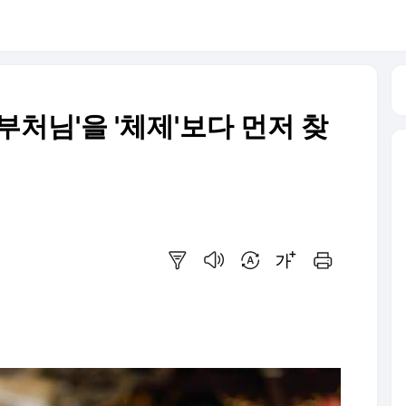
부처님'을 '체제'보다 먼저 찾
요약보기
음성으로 듣기
번역 설정
글씨크기 조절하기
인쇄하기