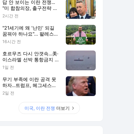
답 안 보이는 이란 전쟁...
"미 합참의장, 출구전략 모
색 중"
2시간 전
"21세기에 왜 '난민' 되길
꿈꿔야 하나요"… 팔레스타
인 청년의 호소
16시간 전
호르무즈 다시 안갯속…美·
이스라엘 선박 통항금지 꺼
낸 이란
1일 전
무기 부족에 이란 공격 못
하자...트럼프, 헤그세스에
불만 ‘폭발’
2일 전
미국, 이란 전쟁
더보기