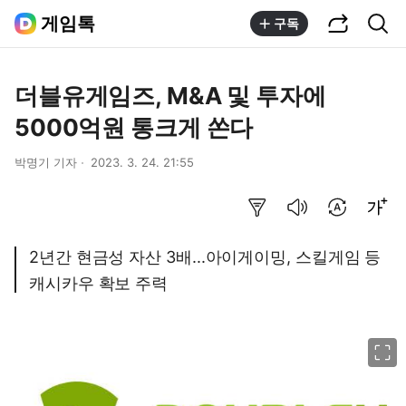
공유하기
통합검색
게임톡
구독
더블유게임즈, M&A 및 투자에
5000억원 통크게 쏜다
박명기 기자
2023. 3. 24. 21:55
요약보기
음성으로 듣기
번역 설정
글씨크기 조절하기
2년간 현금성 자산 3배...아이게이밍, 스킬게임 등
캐시카우 확보 주력
이미지 크게 보기