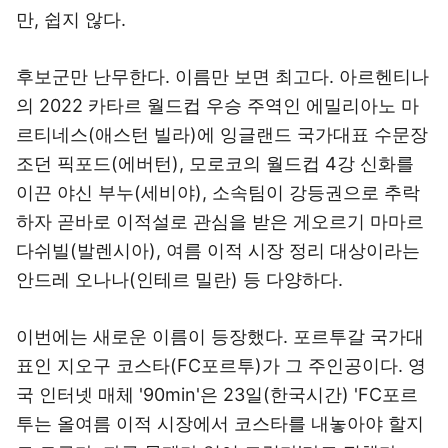
만, 쉽지 않다.
후보군만 난무한다. 이름만 보면 최고다. 아르헨티나
의 2022 카타르 월드컵 우승 주역인 에밀리아노 마
르티네스(애스턴 빌라)에 잉글랜드 국가대표 수문장
조던 픽포드(에버턴), 모로코의 월드컵 4강 신화를
이끈 야신 부누(세비야), 소속팀이 강등권으로 추락
하자 곧바로 이적설로 관심을 받은 게오르기 마마르
다쉬빌(발렌시아), 여름 이적 시장 정리 대상이라는
안드레 오나나(인테르 밀란) 등 다양하다.
이번에는 새로운 이름이 등장했다. 포르투갈 국가대
표인 지오구 코스타(FC포르투)가 그 주인공이다. 영
국 인터넷 매체 '90min'은 23일(한국시간) 'FC포르
투는 올여름 이적 시장에서 코스타를 내놓아야 할지