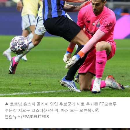
▲ 토트넘 홋스퍼 골키퍼 영입 후보군에 새로 추가된 FC포르투
수문장 지오구 코스타(사진 위, 아래 모두 오른쪽). ⓒ
연합뉴스/EPA/REUTERS