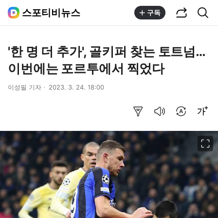
공유하기
통합검색
스포티비뉴스
구독
'한 명 더 추가', 골키퍼 찾는 토트넘…
이번에는 포르투에서 찍었다
이성필 기자
2023. 3. 24. 18:00
요약보기
음성으로 듣기
번역 설정
글씨크기 조절하기
이미지 크게 보기