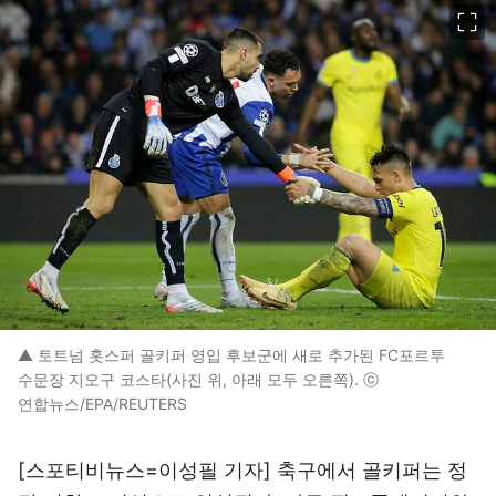
이미지 크게 보기
▲ 토트넘 홋스퍼 골키퍼 영입 후보군에 새로 추가된 FC포르투
수문장 지오구 코스타(사진 위, 아래 모두 오른쪽). ⓒ
연합뉴스/EPA/REUTERS
[스포티비뉴스=이성필 기자] 축구에서 골키퍼는 정