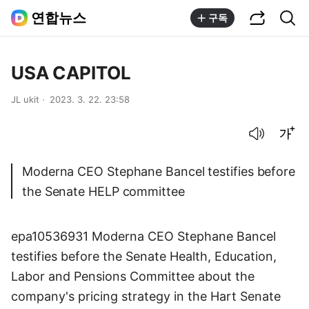
공유하기
통합검색
연합뉴스
구독
USA CAPITOL
JL ukit
2023. 3. 22. 23:58
음성으로 듣기
글씨크기 조절하기
Moderna CEO Stephane Bancel testifies before
the Senate HELP committee
epa10536931 Moderna CEO Stephane Bancel
testifies before the Senate Health, Education,
Labor and Pensions Committee about the
company's pricing strategy in the Hart Senate