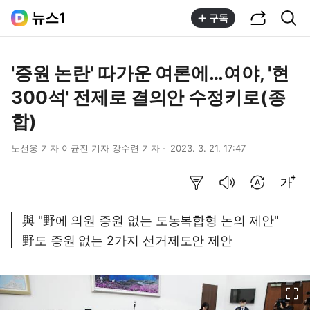
공유하기
통합검색
뉴스1
구독
'증원 논란' 따가운 여론에…여야, '현
300석' 전제로 결의안 수정키로(종
합)
노선웅 기자 이균진 기자 강수련 기자
2023. 3. 21. 17:47
요약보기
음성으로 듣기
번역 설정
글씨크기 조절하기
與 "野에 의원 증원 없는 도농복합형 논의 제안"
野도 증원 없는 2가지 선거제도안 제안
이미지 크게 보기