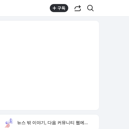
공유하기
검색
구독
뉴스 밖 이야기, 다음 커뮤니티 웹에서 보기
실시간 트렌드
오늘 10:50 기준
툴팁보기
1
하영 4대째 의사 집안
,하락
2
경찰 상피제
,상승
3
이런 엿 같은 사랑
,상승
4
배용준 백발 얼굴
,유지
5
홈플러스
,신규
6
에볼라 바이러스
,신규
7
김규원 장애학생 미담
,신규