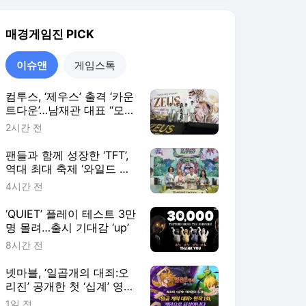
명 몰려…출시 기대감 ‘up’
8시간 전
넷마블, ‘일곱개의 대죄:오
리진’ 공개한 첫 ‘십계’ 영웅
은?
1일 전
이슈앤
더보기
서비스 바로가기
뉴스
연예
스포츠
뉴스 홈
기후/환경
사회
경제
정치
국제
문화
IT/과학
인물