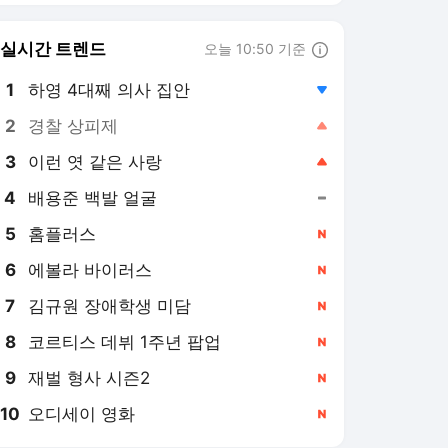
8
코르티스 데뷔 1주년 팝업
,신규
9
재벌 형사 시즌2
,신규
10
오디세이 영화
,신규
매경게임진
PICK
이슈앤
게임스톡
컴투스, ‘제우스’ 출격 ‘카운
트다운’…남재관 대표 “모두
를 위한 MMORPG”
2시간 전
팬들과 함께 성장한 ‘TFT’,
역대 최대 축제 ‘와일드 팬
페스트’ 개최
4시간 전
‘QUIET’ 플레이 테스트 3만