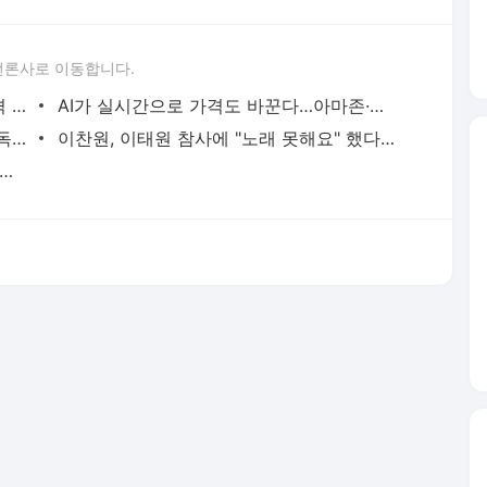
언론사로 이동합니다.
강경준, 상간남 피소…사랑꾼 이미지 타격 [MK픽] - 스타투데이
AI가 실시간으로 가격도 바꾼다…아마존·우버 성공 뒤엔 ‘다이내믹 프라이싱’- 매경ECONOMY
서예지, 12월 29일 데뷔 11년 만에 첫 단독 팬미팅 개최 [공식] - MK스포츠
이찬원, 이태원 참사에 "노래 못해요" 했다가 봉변 당했다 - 스타투데이
은·양희경 자매, 오늘(4일) 모친상 - 스타투데이
서비스 약관/정책
 글쓴이에 있으며, Daum의 입장과 다를 수 있습니다.