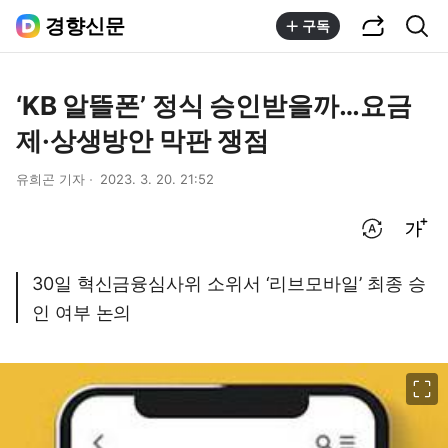
공유하기
통합검색
경향신문
구독
‘KB 알뜰폰’ 정식 승인받을까…요금
제·상생방안 막판 쟁점
유희곤 기자
2023. 3. 20. 21:52
번역 설정
글씨크기 조절하기
30일 혁신금융심사위 소위서 ‘리브모바일’ 최종 승
인 여부 논의
이미지 크게 보기