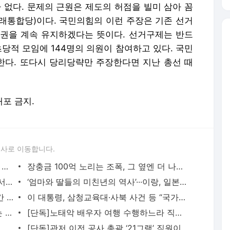
 없다. 문제의 근원은 제도의 허점을 빌미 삼아 꼼
래통합당)이다. 국민의힘의 이런 주장은 기존 선거
권을 계속 유지하겠다는 뜻이다. 선거구제는 반드
초당적 모임에 144명의 의원이 참여하고 있다. 국민
다. 또다시 당리당략만 주장한다면 지난 총선 때
배포 금지.
론사로 이동합니다.
이란 대통령도 못 본 최고지도자?···“차량 뒷좌석서 이뤄진 은밀한 만남, 얼굴도 못 보고 악수
장충금 100억 노리는 조폭, 그 옆엔 더 나쁜 경찰···‘악인 코믹극’이 뜬다
[속보]국민의힘 윤리위, ‘돌려차기 실언’ 서범수·진종오 징계 개시
‘엄마와 딸들의 미친년의 역사’···이랑, 일본 ‘나가이 가후 문학상’ 수상
[속보]종합특검, ‘계엄령 위반자 구금 공간 확보’ 신용해 전 교정본부장 기소
이 대통령, 삼청교육대·사북 사건 등 “국가폭력 피해자에 사과…국가책임에 유효기간 없다”
‘사진 찍고 기록하느라’ 정작 아이 못 보는 유치원 교사들···10명 중 3명 “안전지도 공백”
[단독]노태악 배우자 여행 수행하느라 직원이 공식일정 불참…선관위 출장보고서엔 ‘참석’ 조
[속보] ‘채상병 순직 책임’ 임성근, 항소심도 징역 3년
[단독]관저 이전 공사 총괄 ‘21그램’ 직원이 “윗선 덕에 감사원 출석 안 했다”···종합특검