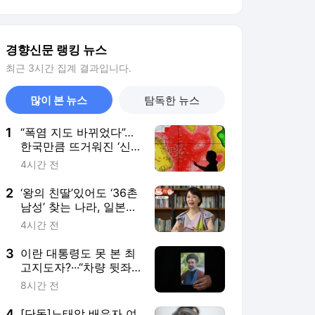
경향신문 랭킹 뉴스
최근 3시간 집계 결과입니다.
많이 본 뉴스
탐독한 뉴스
1
“폭염 지도 바뀌었다”…
한국만큼 뜨거워진 ‘신
흥 불지옥’ 국가들
4시간 전
2
‘왕의 친딸’있어도 ‘36촌
남성’ 찾는 나라, 일본은
왜 그럴까[플랫한 티타
4시간 전
임]
3
이란 대통령도 못 본 최
고지도자?···“차량 뒷좌
석서 이뤄진 은밀한 만
8시간 전
남, 얼굴도 못 보고 악수
도 못 했다”
4
[단독]노태악 배우자 여