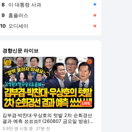
8
이 대통령 사과
,하락
9
홈플러스
,신규
10
오디세이
,신규
경향신문 라이브
LIVE
김부겸·박찬대·우상호의 텃밭 2차 순회경선
결과 예측 쑈쑈쑈!! (260807 금요일 방송)
김성완 정구승
3.9만 명 시청 중
27분 전