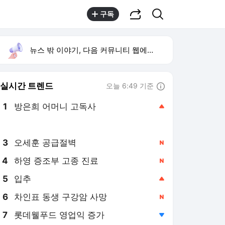
공유하기
검색
구독
뉴스 밖 이야기, 다음 커뮤니티 웹에서 보기
실시간 트렌드
오늘 6:49 기준
툴팁보기
1
방은희 어머니 고독사
,상승
2
HLB테라퓨틱스 CB 출자전환
,신규
3
오세훈 공급절벽
,신규
4
하영 증조부 고종 진료
,신규
5
입추
,상승
6
차인표 동생 구강암 사망
,신규
7
롯데웰푸드 영업익 증가
,하락