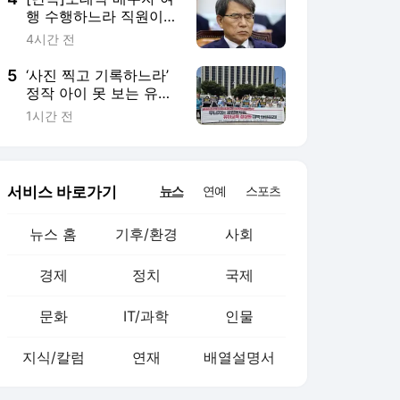
행 수행하느라 직원이
공식일정 불참…선관위
4시간 전
출장보고서엔 ‘참석’ 조
작
5
‘사진 찍고 기록하느라’
정작 아이 못 보는 유치
원 교사들···10명 중 3명
1시간 전
“안전지도 공백”
서비스 바로가기
뉴스
연예
스포츠
뉴스 홈
기후/환경
사회
경제
정치
국제
문화
IT/과학
인물
지식/칼럼
연재
배열설명서