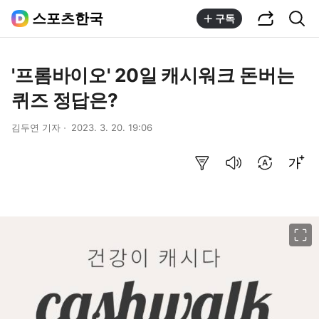
공유하기
통합검색
스포츠한국
구독
'프롬바이오' 20일 캐시워크 돈버는
퀴즈 정답은?
김두연 기자
2023. 3. 20. 19:06
요약보기
음성으로 듣기
번역 설정
글씨크기 조절하기
이미지 크게 보기