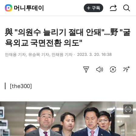
공유하기
통합검색
머니투데이
구독
與 "의원수 늘리기 절대 안돼"…野 "굴
욕외교 국면전환 의도"
안재용 기자, 유승목 기자, 안채원 기자
2023. 3. 20. 16:38
요약보기
음성으로 듣기
번역 설정
글씨크기 조절하기
[the300]
이미지 크게 보기