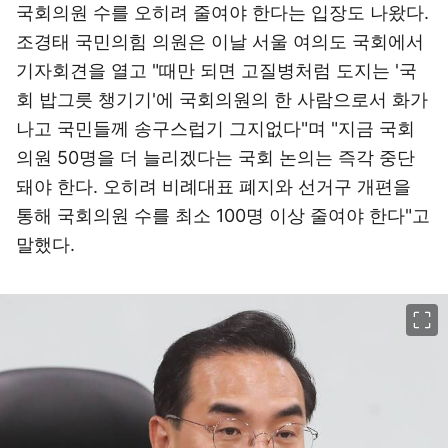
국회의원 수를 오히려 줄여야 한다는 입장도 나왔다.
조경태 국민의힘 의원은 이날 서울 여의도 국회에서
기자회견을 열고 "때만 되면 고질병처럼 도지는 '국
회 밥그릇 챙기기'에 국회의원의 한 사람으로서 화가
나고 국민들께 송구스럽기 그지없다"며 "지금 국회
의원 50명을 더 늘리겠다는 국회 논의는 즉각 중단
돼야 한다. 오히려 비례대표 폐지와 선거구 개편을
통해 국회의원 수를 최소 100명 이상 줄여야 한다"고
말했다.
이미지 크게 보기