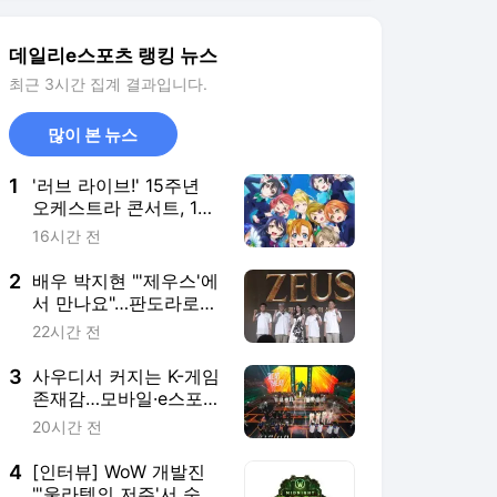
3
사우디서 커지는 K-게임
존재감…모바일·e스포츠
가 이끌었다
20시간 전
4
[인터뷰] WoW 개발진
"'울라텍의 저주'서 숙제
부담 줄이고 보상 높여"
20시간 전
5
'4연승 실패' kt 고동빈,
"PO 앞두고 경기력 만들
어가는 단계"
19시간 전
서비스 바로가기
뉴스
연예
스포츠
스포츠 홈
축구
해외축구
야구
해외야구
골프