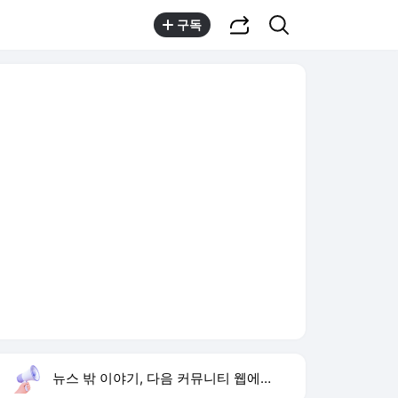
공유하기
검색
구독
뉴스 밖 이야기, 다음 커뮤니티 웹에서 보기
실시간 트렌드
오늘 5:23 기준
툴팁보기
1
재벌 형사 시즌2
,상승
2
최성원 백혈병 완치
,상승
3
이정후 2타점 적시타
,신규
4
송성문 3루 도루 실패
,신규
5
하리수 미키정 이혼 이유
,유지
6
류혜영 고경표 나혼산
,신규
7
선명여고
,신규