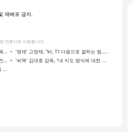
 및 재배포 금지.
당 언론사로 이동합니다.
LCK 스프링 결승, 내달 9일 잠실 실내체육관서 개최
'영재' 고영재, "kt, T1 다음으로 잘하는 팀...재밌는 경기 할 것"
'히라이' 강동훈 감독, 스프링 남은 기간 건강 회복 위한 치료 전념
'씨맥' 김대호 감독, "내 지도 방식에 대한 확신 언제나 있었다"
(여자)아이들 민니, 발로란트 VCT 퍼시픽 주제곡 참여