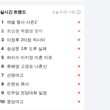
8
손현보 목사
,신규
9
민주당 전당대회 일정
,신규
10
중앙여고
,신규
데일리e스포츠 랭킹 뉴스
최근 3시간 집계 결과입니다.
많이 본 뉴스
1
'러브 라이브!' 15주년
오케스트라 콘서트, 10
월5일 한국서 첫 해외
16시간 전
공연
2
배우 박지현 "'제우스'에
서 만나요"…판도라로
이용자와 만난다
22시간 전