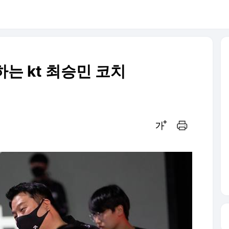
하는 kt 최승민 코치
글씨크기 조절하기
인쇄하기