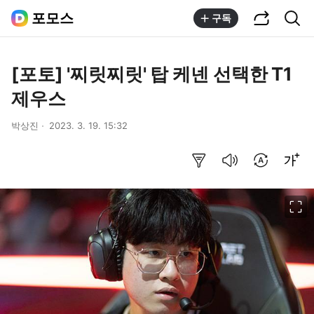
공유하기
통합검색
포모스
구독
[포토] '찌릿찌릿' 탑 케넨 선택한 T1
제우스
박상진
2023. 3. 19. 15:32
요약보기
음성으로 듣기
번역 설정
글씨크기 조절하기
이미지 크게 보기