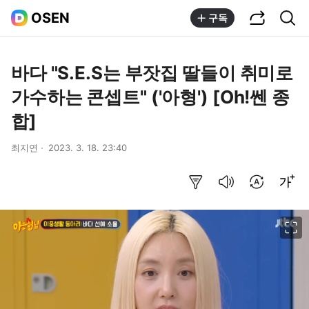
공유하기
통합검색
OSEN
구독
바다 "S.E.S는 부잣집 딸들이 취미로
가수하는 콘셉트" ('아형') [Oh!쎈 종
합]
최지연
2023. 3. 18. 23:40
요약보기
음성으로 듣기
번역 설정
글씨크기 조절하기
이미지 크게 보기