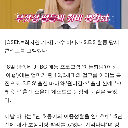
[OSEN=최지연 기자] 가수 바다가 S.E.S 활동 당시
콘셉트를 고백했다.
18일 방송된 JTBC 예능 프로그램 '아는형님'(이하
'아형')에는 엄마가 된 1,2,3세대의 걸그룹 아이돌 특
집으로 'S.E.S' 출신 바다와 '원더걸스' 출신 선예, '크
레용팝' 출신 소율이 게스트로 등장해 눈길을 끌었
다.
이날 바다는 "난 호동이의 이중생활을 안다"며 "15년
전에 내가 호동이랑 발리를 갔었다. 기억나냐"며 강