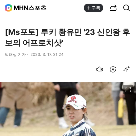
공유하기
통합검색
MHN스포츠
구독
[Ms포토] 루키 황유민 '23 신인왕 후
보의 어프로치샷'
박태성 기자
2023. 3. 17. 21:24
음성으로 듣기
번역 설정
글씨크기 조절하기
이미지 크게 보기