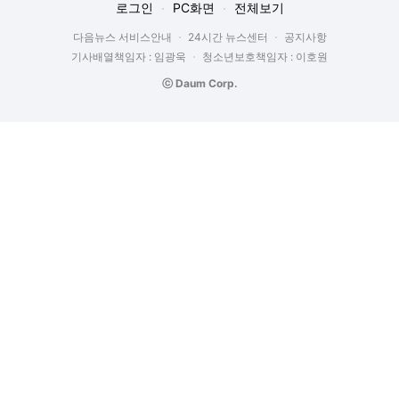
로그인
PC화면
전체보기
다음뉴스 서비스안내
24시간 뉴스센터
공지사항
기사배열책임자 : 임광욱
청소년보호책임자 : 이호원
ⓒ Daum Corp.