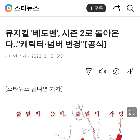
공유하기
통합검색
스타뉴스
구독
뮤지컬 '베토벤', 시즌 2로 돌아온
다.."캐릭터·넘버 변경"[공식]
김나연 기자
2023. 3. 17. 15:31
요약보기
음성으로 듣기
번역 설정
글씨크기 조절하기
[스타뉴스 김나연 기자]
이미지 크게 보기