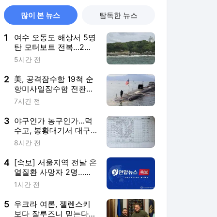
많이 본 뉴스
탐독한 뉴스
1
여수 오동도 해상서 5명
탄 모터보트 전복…2명
사망(종합3보)
5시간 전
2
美, 공격잠수함 19척 순
항미사일잠수함 전환…
中 견제 강화
7시간 전
3
야구인가 농구인가…덕
수고, 봉황대기서 대구
북구SC에 42-0 승리
8시간 전
4
[속보] 서울지역 전날 온
열질환 사망자 2명…올
해 최다
1시간 전
5
우크라 여론, 젤렌스키
보다 잘루즈니 믿는다…