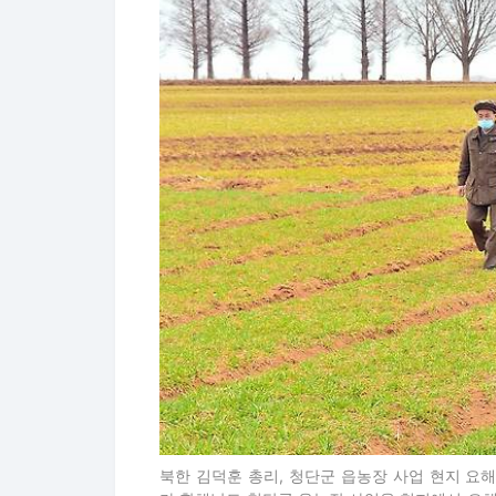
북한 김덕훈 총리, 청단군 읍농장 사업 현지 요