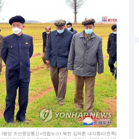
해 (평양 조선중앙통신=연합뉴스) 북한 김덕훈 내각총리(왼쪽)