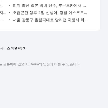
새벽 급습부터 회사 탈출까지…유튜브 사로잡은 '날것'의 일상 | 연합뉴스
피지 출신 일본 럭비 선수, 후쿠오카에서 훈련 중 열사병 사망 | 연합뉴스
서울 면목동서 60대 남성 2명 흉기에 숨져…지인 사이 추정(종합) | 연합뉴스
호흡곤란 생후 2일 신생아, 경찰 에스코트로 생명 구해 | 연합뉴스
'김부장' 제작사 판타지오 회장, 자본시장법 위반 혐의 피소 | 연합뉴스
서울 강동구 올림픽대로 달리던 차량서 화재…구간 정체 | 연합뉴스
서비스 약관/정책
 글쓴이에 있으며, Daum의 입장과 다를 수 있습니다.