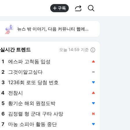
공유하기
검색
구독
뉴스 밖 이야기, 다음 커뮤니티 웹에서 보기
실시간 트렌드
오늘 14:59 기준
툴팁보기
1
에스파 고척돔 입성
,상승
2
그것이알고싶다
,유지
3
1236회 로또 당첨 번호
,하락
4
전참시
,상승
5
황기순 해외 원정도박
,하락
6
김정렬 형 군대 구타 사망
,신규
7
마농 소피아 활동 중단
,하락