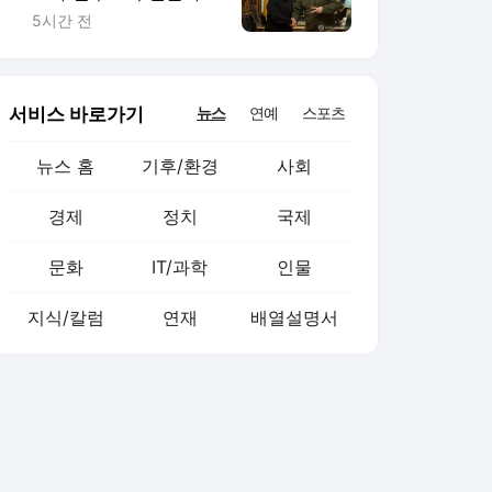
대선 전망 안갯속
5시간 전
서비스 바로가기
뉴스
연예
스포츠
뉴스 홈
기후/환경
사회
경제
정치
국제
문화
IT/과학
인물
지식/칼럼
연재
배열설명서