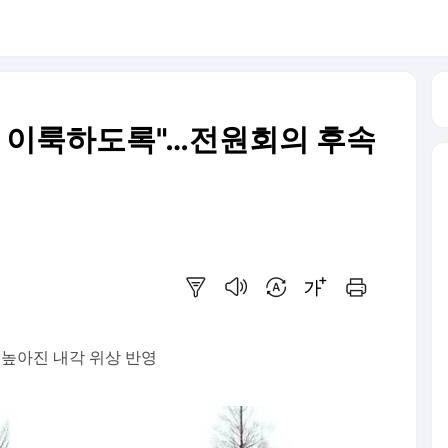
혁 이룩하도록"…전원회의 후속
요약보기
음성으로 듣기
번역 설정
글씨크기 조절하기
인쇄하기
높아진 내각 위상 반영