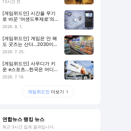
13시간 전
[게임위드인] 시간을 무기
로 바꾼 '어센드투제로'의
실험
2026. 8. 1.
[게임위드인] 게임은 안 해
도 굿즈는 산다…2030이
게임에 남는 법
2026. 7. 25.
[게임위드인] 사우디가 키
운 e스포츠…한국은 어디에
있나
2026. 7. 19.
게임위드인
더보기
연합뉴스 랭킹 뉴스
최근 3시간 집계 결과입니다.