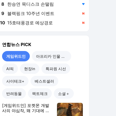
8
한승연 목디스크 손떨림
,하락
9
블랙핑크 10주년 이벤트
,신규
10
15호태풍경로 예상경로
,신규
연합뉴스
PICK
게임위드인
아프리카 인물 열전
AI픽
현장in
특파원 시선
사이테크+
베스트셀러
반려동물
팩트체크
소셜＋
[게임위드인] 포켓몬 개발
사의 야심작, 왜 기대에 못
미쳤나