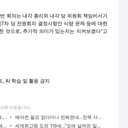
이번 회의는 내각 총리와 내각 당 위원회 책임비서가
제7차 당 전원회의 결정사항인 식량 문제 등에 대한
한 것으로, 추가적 의미가 있는지는 지켜보겠다"고
포, AI 학습 및 활용 금지
론사로 이동합니다.
이임생이 밝힌 홍명보 선임 내막…"정몽규, TD판단 믿는다고 해"(종합) | 연합뉴스
에어컨 필요 없다더니 진짜였네…전력 사용량으로 본 냉방 도시 | 연합뉴스
천안 교회서 지내던 11세 사망…경찰, 학대치사 여부 수사(종합) | 연합뉴스
세계최고령 도전 119세…"오래 살려면 일하고 건강하게 먹어라" | 연합뉴스