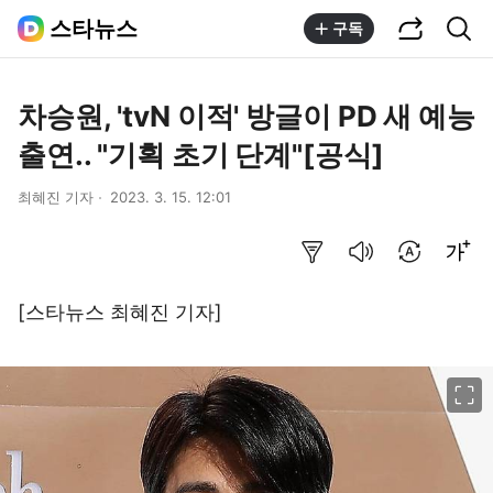
공유하기
통합검색
스타뉴스
구독
차승원, 'tvN 이적' 방글이 PD 새 예능
출연.. "기획 초기 단계"[공식]
최혜진 기자
2023. 3. 15. 12:01
요약보기
음성으로 듣기
번역 설정
글씨크기 조절하기
[스타뉴스 최혜진 기자]
이미지 크게 보기