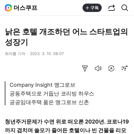
공유하기
통합검색
더스쿠프
구독
낡은 호텔 개조하던 어느 스타트업의
성장기
최아름 기자
2023. 3. 15. 08:07
요약보기
음성으로 듣기
번역 설정
글씨크기 조절하기
Company Insight 맹그로브
공동주택으로 거듭난 코리빙 하우스
공공임대주택 품은 맹그로브 신촌
청년주거문제가 수면 위로 떠오른 2020년. 코로나19
까지 겹치며 쓸모가 줄어든 호텔이나 빈 건물을 리모