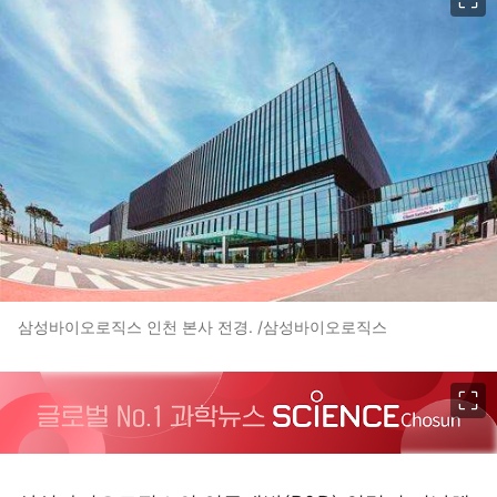
삼성바이오로직스 인천 본사 전경. /삼성바이오로직스
이미지 크게 보기