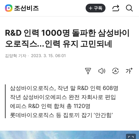
공유하기
통합검색
조선비즈
구독
R&D 인력 1000명 돌파한 삼성바이
오로직스...인력 유지 고민되네
김양혁 기자
2023. 3. 15. 06:01
요약보기
음성으로 듣기
번역 설정
글씨크기 조절하기
삼성바이오로직스, 작년 말 R&D 인력 608명
작년 삼성바이오에피스 완전 자회사로 편입
에피스 R&D 인력 합쳐 총 1120명
롯데바이오로직스 등 집토끼 잡기 ‘안간힘’
이미지 크게 보기