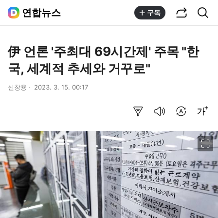
공유하기
통합검색
연합뉴스
구독
伊 언론 '주최대 69시간제' 주목 "한
국, 세계적 추세와 거꾸로"
신창용
2023. 3. 15. 00:17
요약보기
음성으로 듣기
번역 설정
글씨크기 조절하기
이미지 크게 보기