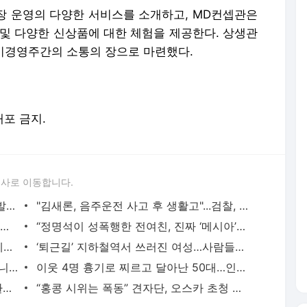
매장 운영의 다양한 서비스를 소개하고, MD컨셉관은
 및 다양한 신상품에 대한 체험을 제공한다. 상생관
예비경영주간의 소통의 장으로 마련했다.
배포 금지.
론사로 이동합니다.
[단독]'버터 없는 버터맥주' 결국 형사고발…제조정지도 사전통보
"김새론, 음주운전 사고 후 생활고"...검찰, 벌금 2천만원 구형
300만 청년, 도약계좌 5년 가입해 5천만원 마련한다[尹청년적금]①
“정명석이 성폭행한 전여친, 진짜 ‘메시아’면 어쩌냐며 혼란”
김종민, ‘비명계=정치업자’ 비판 유시민에…“책 좀 읽으신 분이”
‘퇴근길’ 지하철역서 쓰러진 여성…사람들은 그냥 지나치지 않았다
"여기도 정명석 필체"...JMS 교회뿐만 아니라 병원·카페도?
이웃 4명 흉기로 찌르고 달아난 50대…인근 야산서 숨진 채 발견
신입생 죽음부른 소주 '사발주'..비극의 환영회[그해 오늘]
“홍콩 시위는 폭동” 견자단, 오스카 초청 반대 청원 7만명 돌파