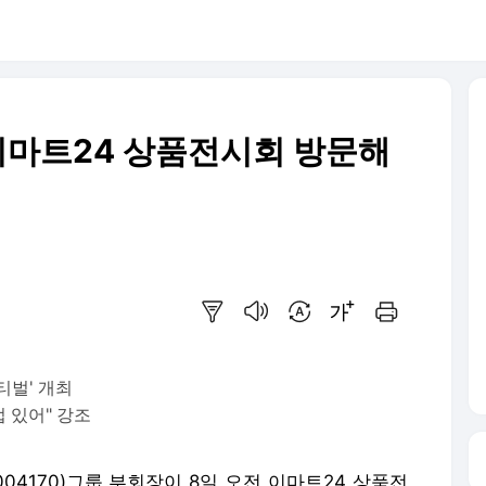
 이마트24 상품전시회 방문해
요약보기
음성으로 듣기
번역 설정
글씨크기 조절하기
인쇄하기
티벌' 개최
법 있어" 강조
04170)그룹 부회장이 8일 오전 이마트24 상품전