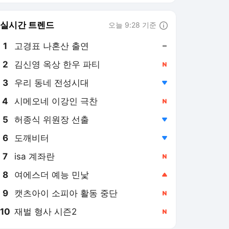
6
도깨비터
,하락
7
isa 계좌란
,신규
8
여에스더 예능 민낯
,상승
9
캣츠아이 소피아 활동 중단
,신규
10
재벌 형사 시즌2
,신규
이데일리
PICK
부동산 세제개편 후폭풍
미국·이란 전쟁
펄펄 끓는 한반도
돈 몰리는 임팩트 투자
'부의 사다리' 끊기나
이공계가 미래다
쓰러지는 지방 부동산
檢 수사권 폐지 후폭풍