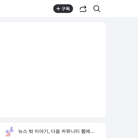
공유하기
검색
구독
뉴스 밖 이야기, 다음 커뮤니티 웹에서 보기
실시간 트렌드
오늘 9:28 기준
툴팁보기
1
고경표 나혼산 출연
,유지
2
김신영 옥상 한우 파티
,신규
3
우리 동네 전성시대
,하락
4
시메오네 이강인 극찬
,신규
5
허종식 위원장 선출
,하락