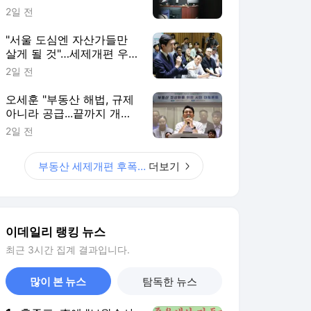
이데일리 랭킹 뉴스
최근 3시간 집계 결과입니다.
많이 본 뉴스
탐독한 뉴스
1
홍준표, 李에 "보완수사
권 폐지 큰 후회할 것…
부동산 서민들만 고통"
4시간 전
2
덕수고, 봉황대기서 42
대0…고교야구 전국대
회 최다 득점 신기록
1시간 전
3
살아난 이정후, 6경기
연속 안타…만루서 결승
2타점 적시타
4시간 전