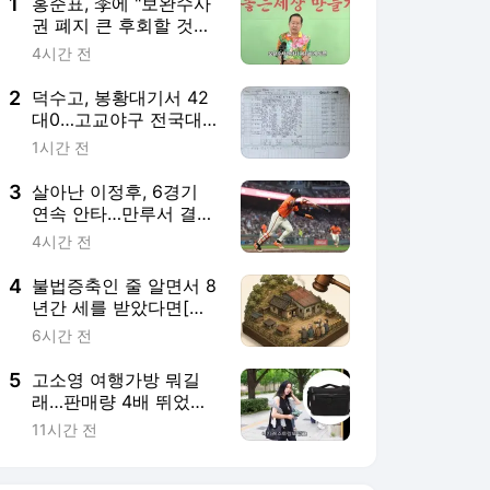
4
불법증축인 줄 알면서 8
년간 세를 받았다면[판
례방]
6시간 전
5
고소영 여행가방 뭐길
래…판매량 4배 뛰었다
[누구템]
11시간 전
서비스 바로가기
뉴스
연예
스포츠
뉴스 홈
기후/환경
사회
경제
정치
국제
문화
IT/과학
인물
지식/칼럼
연재
배열설명서