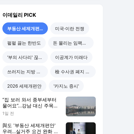
2026 세제개편안
'카지노 증시'
“집 보러 와서 종부세부터
물어요”…강남 대신 주목받
는 ‘강·양·영·동’
1일 전
與도 '부동산 세제개편안'
우려…실거주 요건 완화 시
사
2일 전
"서울 도심엔 자산가들만
살게 될 것"…세제개편 우
려 쏟아져
2일 전
오세훈 "부동산 해법, 규제
아니라 공급...끝까지 개선
건의할 것"
2일 전
부동산 세제개편 후폭풍
더보기