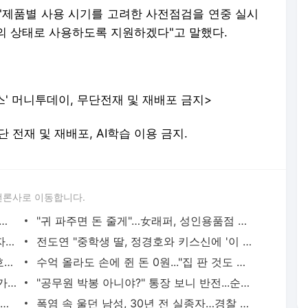
"제품별 사용 시기를 고려한 사전점검을 연중 실시
의 상태로 사용하도록 지원하겠다"고 말했다.
스' 머니투데이, 무단전재 및 재배포 금지>
. 무단 전재 및 재배포, AI학습 이용 금지.
언론사로 이동합니다.
여론 팬덤 '똘똘'…"팬미팅 준비중, 큰돈 벌 것" - 머니투데이
"귀 파주면 돈 줄게"…女래퍼, 성인용품점 알바 중 변태남 만나 - 머니투데이
유깻잎 "학폭 신고하고 더 맞았다…가해자는 지금도 나 때렸다며 자랑" - 머니투데이
전도연 "중학생 딸, 정경호와 키스신에 '이 썩을 것 같다'고"…왜? - 머니투데이
'62세' 이한위 "♥19세 연하 아내, 먼저 호감 표시…장모와 3살차" - 머니투데이
수억 올라도 손에 쥔 돈 0원..."집 판 것도 아닌데" 1주택자 불만 터졌다 - 머니투데이
'알코올 중독' 남편, 술 취한 채 밥솥에다가 소변을? "제정신이냐" - 머니투데이
"공무원 박봉 아니야?" 통장 보니 반전...순자산 '10억' 30대, 비결은 - 머니투데이
호랑이는 살아있는 '향어' 하마는 '수박'...동물원도 '폭염 특식' 풀었다 - 머니투데이
폭염 속 울던 남성, 30년 전 실종자…경찰 설득 끝 '눈물의 가족 상봉' - 머니투데이