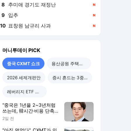
8
추미애 경기도 재정난
,신규
9
입추
,신규
10
표창원 남규리 사과
,신규
머니투데이
PICK
중국 CXMT 쇼크
용산공원 주택공급
2026 세제개편안
증시 흔드는 3중 쏠림
레버리지 ETF 해법은
"중국은 1년을 2~3년처럼
쓰는데, 韓시간·비용 단축
할 정책 시급"
2일 전
"아직 멀었다"..CXMT가 인