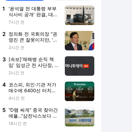
1
'윤석열 전 대통령 부부
식사비 공개' 판결, 대법
파기환송…"이관 자료"
7시간 전
2
정의화 전 국회의장 "권
영진 큰 잘못이지만, '관
용'이 당을 위한 길"
2시간 전
3
[속보]'채해병 순직 책
임' 임성근 전 사단장, 2
심도 징역 3년
2시간 전
4
코스피, 외인·기관 저가
매수에 6400선 터치…
삼전닉스도 상승
4시간 전
5
"D램 싸게" 중국 찾아간
애플..."삼전닉스보다 더
줘" 요구에 계약 무산
18시간 전