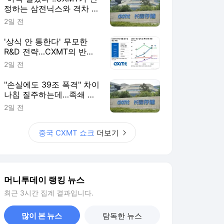
정하는 삼전닉스와 격차 들
여다보니
2일 전
'상식 안 통한다' 무모한
R&D 전략…CXMT의 반도
체 축지법
2일 전
"손실에도 39조 폭격" 차이
나칩 질주하는데…족쇄 찬
'삼전닉스' 탄식
2일 전
중국 CXMT 쇼크
더보기
머니투데이 랭킹 뉴스
최근 3시간 집계 결과입니다.
많이 본 뉴스
탐독한 뉴스