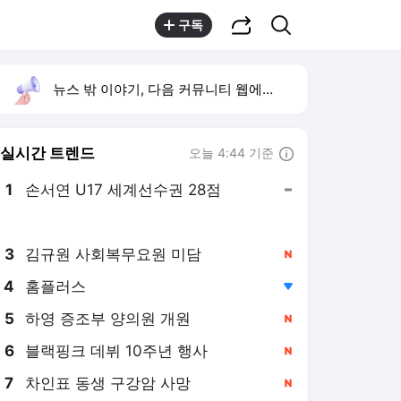
공유하기
검색
구독
뉴스 밖 이야기, 다음 커뮤니티 웹에서 보기
실시간 트렌드
오늘 4:44 기준
툴팁보기
1
손서연 U17 세계선수권 28점
,유지
2
방은희 어머니 고독사
,상승
3
김규원 사회복무요원 미담
,신규
4
홈플러스
,하락
5
하영 증조부 양의원 개원
,신규
6
블랙핑크 데뷔 10주년 행사
,신규
7
차인표 동생 구강암 사망
,신규