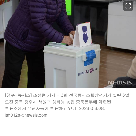
이미지 크게 보기
[청주=뉴시스] 조성현 기자 = 3회 전국동시조합장선거가 열린 8일
오전 충북 청주시 서원구 성화동 농협 충북본부에 마련된
투표소에서 유권자들이 투표하고 있다. 2023.0.3.08.
jsh0128@newsis.com