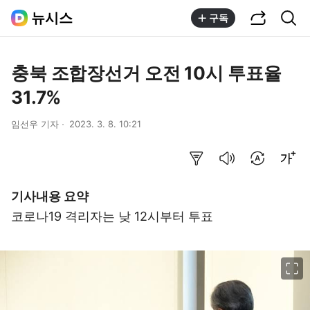
공유하기
통합검색
뉴시스
구독
충북 조합장선거 오전 10시 투표율
31.7%
임선우 기자
2023. 3. 8. 10:21
요약보기
음성으로 듣기
번역 설정
글씨크기 조절하기
기사내용 요약
코로나19 격리자는 낮 12시부터 투표
이미지 크게 보기