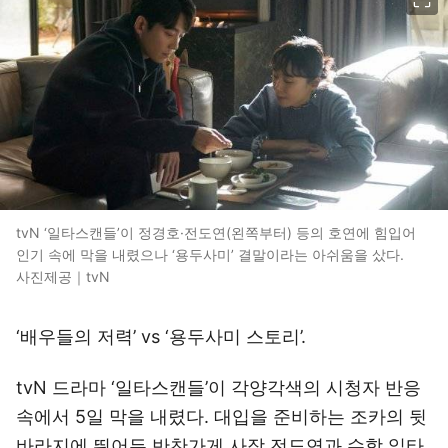
tvN ‘일타스캔들’이 정경호·전도연(왼쪽부터) 등의 호연에 힘입어
인기 속에 막을 내렸으나 ‘용두사미’ 결말이라는 아쉬움을 샀다.
사진제공｜tvN
‘배우들의 저력’ vs ‘용두사미 스토리’.
tvN 드라마 ‘일타스캔들’이 각양각색의 시청자 반응
속에서 5일 막을 내렸다. 대입을 준비하는 조카의 뒷
바라지에 뛰어든 반찬가게 사장 전도연과 수학 일타