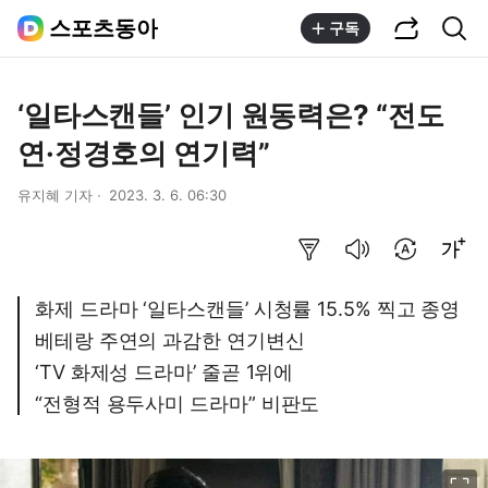
공유하기
통합검색
스포츠동아
구독
‘일타스캔들’ 인기 원동력은? “전도
연·정경호의 연기력”
유지혜 기자
2023. 3. 6. 06:30
요약보기
음성으로 듣기
번역 설정
글씨크기 조절하기
화제 드라마 ‘일타스캔들’ 시청률 15.5% 찍고 종영
베테랑 주연의 과감한 연기변신
‘TV 화제성 드라마’ 줄곧 1위에
“전형적 용두사미 드라마” 비판도
이미지 크게 보기