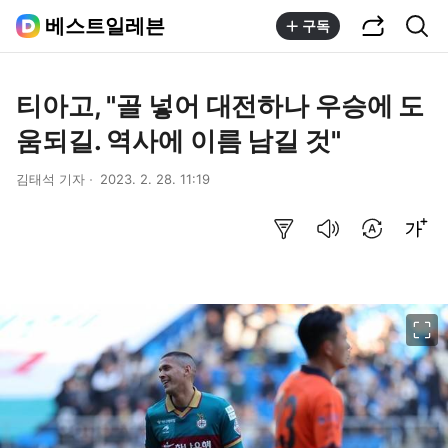
공유하기
통합검색
베스트일레븐
구독
티아고, "골 넣어 대전하나 우승에 도
움되길. 역사에 이름 남길 것"
김태석 기자
2023. 2. 28. 11:19
요약보기
음성으로 듣기
번역 설정
글씨크기 조절하기
이미지 크게 보기