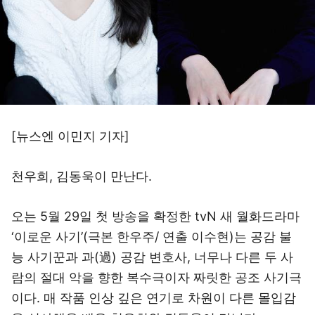
[뉴스엔 이민지 기자]
천우희, 김동욱이 만난다.
오는 5월 29일 첫 방송을 확정한 tvN 새 월화드라마
‘이로운 사기’(극본 한우주/ 연출 이수현)는 공감 불
능 사기꾼과 과(過) 공감 변호사, 너무나 다른 두 사
람의 절대 악을 향한 복수극이자 짜릿한 공조 사기극
이다. 매 작품 인상 깊은 연기로 차원이 다른 몰입감