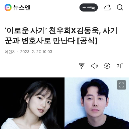
공유하기
통합검색
뉴스엔
구독
‘이로운 사기’ 천우희X김동욱, 사기
꾼과 변호사로 만난다 [공식]
이민지
2023. 2. 27. 10:03
요약보기
음성으로 듣기
번역 설정
글씨크기 조절하기
이미지 크게 보기