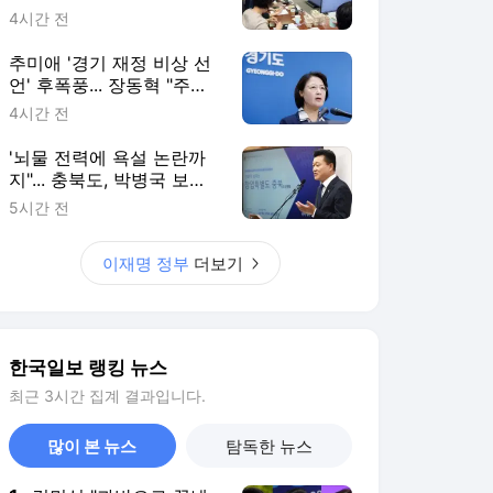
한국일보 랭킹 뉴스
최근 3시간 집계 결과입니다.
많이 본 뉴스
탐독한 뉴스
1
김민석 "과반으로 끝낸
다" 호남에 다 걸기... 정
청래, 수도권서 '승리 피
3시간 전
날레' 노린다
2
'사람 잡는 더위' 다음
주에도 안 끝난다… 서
울 39도, 내일이 폭염
9시간 전
절정
3
"민주당 안 찍는다고 강
남3구에 과세"... 野, 세
제 개편안 총공세
6시간 전
4
캐리비안 베이 여자탈의
실에 '선글라스 쓴 남성'
신고, 경찰 추적
4시간 전