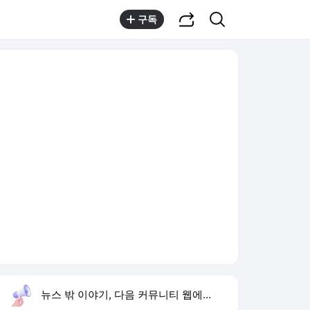
공유하기
검색
구독
뉴스 밖 이야기, 다음 커뮤니티 웹에서 보기
실시간 트렌드
오늘 14:20 기준
툴팁보기
1
방은희 어머니 고독사
,신규
2
반민정 결혼
,신규
3
이태원특조위 해임
,하락
4
조수연 개그우먼
,신규
5
휴젤 상반기 실적
,신규
6
양정원 수사 무마
,상승
7
나솔사계
,하락