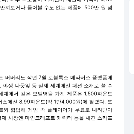
만져보거나 들어볼 수도 없는 제품에 500만 원 넘
드 버버리도 작년 7월 로블록스 메타버스 플랫폼에
, 야생 나뭇잎 등 실제 세계에선 패션 소재로 쓸 수
세계에서 같은 모델명을 가진 제품은 1,500파운드
스에선 8.99파운드(약 1만4,000원)에 팔렸다. 또
트와 협업해 게임 속 플레이어가 무료로 내려받아
 실제 시장엔 마인크래프트 캐릭터 등을 새긴 스카프
톰브라운 등이 10달러도 안 되는 가격에 살 수 있는
해 기준 프랑스 명품 브랜드의 절반 이상이 메타버
있거나 곧 출시할 예정인 것으로 컨설팅업체 베인은