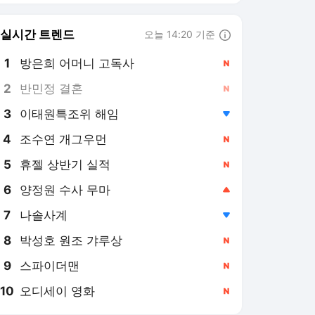
8
박성호 원조 갸루상
,신규
9
스파이더맨
,신규
10
오디세이 영화
,신규
한국일보
PICK
이재명 정부
미국, 이란 전쟁
지평선
36.5˚C
숫자로 본 대한민국
퀴즈: 시사 레벨업
기억할 오늘
메아리
달곰한 우리말
건강이 최고