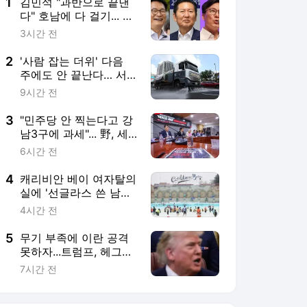
5
무기 부족에 이란 공격
못하자...트럼프, 헤그세
스에 불만 ‘폭발’
7시간 전
서비스 바로가기
뉴스
연예
스포츠
뉴스 홈
기후/환경
사회
경제
정치
국제
문화
IT/과학
인물
지식/칼럼
연재
배열설명서