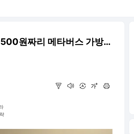
6500원짜리 메타버스 가방…
요약보기
음성으로 듣기
번역 설정
글씨크기 조절하기
인쇄하기
라
공략