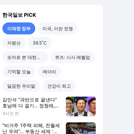
김민석 "과반으로 끝낸다"
호남에 다 걸기... 정청래,
수도권서 '승리 피날레' 노
3시간 전
린다
"비거주 1주택 피해, 전월세
난 우려"… 부동산 세제 '핀
셋' 보완 예고한 與
4시간 전
추미애 '경기 재정 비상 선
언' 후폭풍... 장동혁 "주범
은 이재명 전 지사"
4시간 전
'뇌물 전력에 욕설 논란까
지"... 충북도, 박병국 보좌
관 임명 강행 논란 확산
5시간 전
이재명 정부
더보기