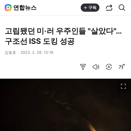
공유하기
통합검색
연합뉴스
구독
고립됐던 미·러 우주인들 "살았다"…
구조선 ISS 도킹 성공
김동호
2023. 2. 26. 12:19
요약보기
음성으로 듣기
번역 설정
글씨크기 조절하기
이미지 크게 보기